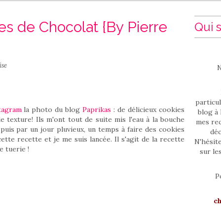
es de Chocolat {By Pierre
Qui s
ise
N
particul
tagram
la photo du blog
Paprikas
: de délicieux cookies
blog à 
e texture! Ils m'ont tout de suite mis l'eau à la bouche
mes rec
t puis par un jour pluvieux, un temps à faire des cookies
déc
ette recette et je me suis lancée. Il s'agit de la recette
N'hésit
 tuerie !
sur le
P
c