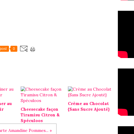
post
0
ner au
Crème au Chocolat
ir
Cheesecake façon
{Sans Sucre Ajouté}
Tiramisu Citron &
Spéculoos
arte Amandine Pommes... »