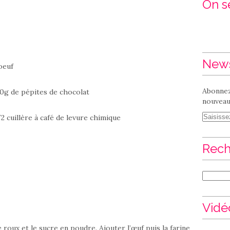
On se
News
 oeuf
Abonnez
70g de pépites de chocolat
nouveaux
/2 cuillère à café de levure chimique
Rech
Vidé
roux et le sucre en poudre. Ajouter l’œuf puis la farine