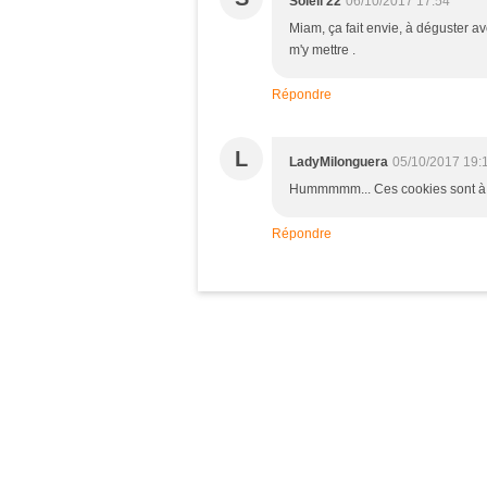
Soleil 22
06/10/2017 17:54
Miam, ça fait envie, à déguster a
m'y mettre .
Répondre
L
LadyMilonguera
05/10/2017 19:
Hummmmm... Ces cookies sont à 
Répondre