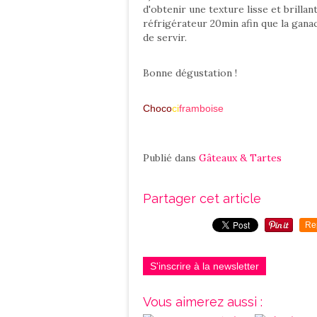
d'obtenir une texture lisse et brillan
réfrigérateur 20min afin que la gana
de servir.
Bonne dégustation !
Choco
ci
framboise
Publié dans
Gâteaux & Tartes
Partager cet article
Re
S'inscrire à la newsletter
Vous aimerez aussi :