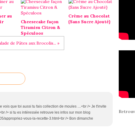
ner au
Crème au Chocolat
ir
Cheesecake façon
{Sans Sucre Ajouté}
Tiramisu Citron &
Spéculoos
alade de Pâtes aux Brocolis... »
e vois que toi aussi tu fais collection de moules ....<br /> Je t'invite
Retrouv
e<br /> si tu es intéressée retrouve les infos sur mon blog
7/05/appropriez-vous-la-recette-3.html<br /> Bon dimanche