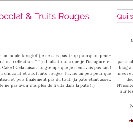
colat & Fruits Rouges
Qui s
N
our un moule kouglof (je ne sais pas trop pourquoi, peut-
 à ma collection ^^) Il fallait donc que je l'inaugure et
particul
t Cake ! Cela faisait longtemps que je n'en avais pas fait !
blog à 
 chocolat et aux fruits rouges. J'avais un peu peur que
mes rec
teau et puis finalement pas du tout, (la pâte étant assez
déc
 ne pas avoir mis plus de fruits dans la pâte ! ;)
N'hésit
sur le
P
c