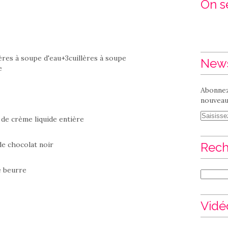
On se
lères à soupe d'eau+3cuillères à soupe
News
e
Abonnez
nouveaux
 de crème liquide entière
de chocolat noir
Rech
e beurre
Vidé