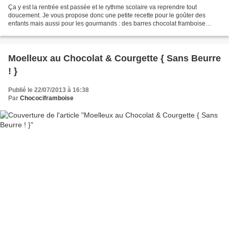
Ça y est la rentrée est passée et le rythme scolaire va reprendre tout
doucement. Je vous propose donc une petite recette pour le goûter des
enfants mais aussi pour les gourmands : des barres chocolat framboise
façon Pim's. L'idée de faire cette recette...
Moelleux au Chocolat & Courgette { Sans Beurre
! }
Publié le 22/07/2013 à 16:38
Par
Chocociframboise