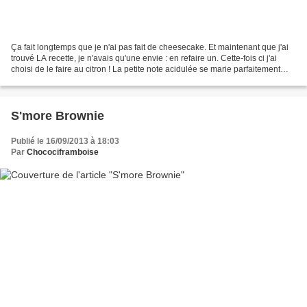
Ça fait longtemps que je n'ai pas fait de cheesecake. Et maintenant que j'ai
trouvé LA recette, je n'avais qu'une envie : en refaire un. Cette-fois ci j'ai
choisi de le faire au citron ! La petite note acidulée se marie parfaitement
avec le sucré du gâteau....
S'more Brownie
Publié le 16/09/2013 à 18:03
Par
Chocociframboise