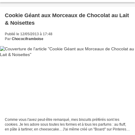
Cookie Géant aux Morceaux de Chocolat au Lait
& Noisettes
Publié le 12/05/2013 à 17:48
Par
Chocociframboise
Comme vous l'avez peut-être remarqué, mes biscuits préférés sont les
cookies. Je les adore sous toutes les formes et à tous les parfums : au fluff,
en pâte à tartiner, en cheesecake... J'ai même créé un "Board" sur Pinterest
spécial cookies. Et s'il y...