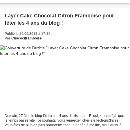
de gain de temps. Je vous invite à découvrir...
Layer Cake Chocolat Citron Framboise pour
fêter les 4 ans du blog !
Publié le 26/05/2013 à 17:36
Par
Chocociframboise
Demain, 27 Mai, le blog fêtera ses 4 ans d'existance ! Et oui, 4 ans déjà, que
le temps passe vite ! Je souhaitai vous remercier, cher(e)s lecteurs(trices).
Vous êtes de plus en plus nombreux chaque année à me lire, mais aussi à
me suivre, que se soit...