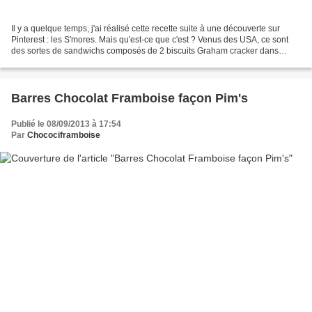
Il y a quelque temps, j'ai réalisé cette recette suite à une découverte sur
Pinterest : les S'mores. Mais qu'est-ce que c'est ? Venus des USA, ce sont
des sortes de sandwichs composés de 2 biscuits Graham cracker dans
lequel se trouvent des chamalows...
Barres Chocolat Framboise façon Pim's
Publié le 08/09/2013 à 17:54
Par
Chocociframboise