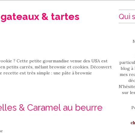
c
gateaux & tartes
Qui s
N
Brookie ? Cette petite gourmandise venue des USA est
particul
 en petits carrés, mêlant brownie et cookies. Découvert
blog à 
e recette est très simple : une pâte à brownie
mes rec
déc
N'hésit
sur le
lles & Caramel au beurre
P
c
se