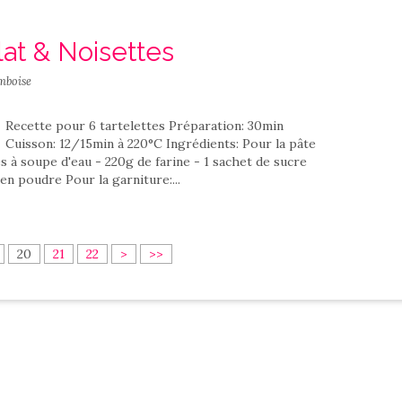
lat & Noisettes
mboise
Recette pour 6 tartelettes Préparation: 30min
Cuisson: 12/15min à 220°C Ingrédients: Pour la pâte
es à soupe d'eau - 220g de farine - 1 sachet de sucre
 en poudre Pour la garniture:...
1
20
21
22
>
>>
0