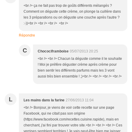
<br /> ça ne fait pas trop de goûts différents mélangés ?
Comment on déguste cette crème, on plonge la cuillère dans
les 3 préparations ou on déguste une couche après l'autre ?
:-))<br /> <br /> <br /> <br />
Répondre
C
Chocociframboise
05/07/2013 20:25
<br /> <br /> Chacun la déguste comme il le souhaite
! Moi je préfère déguster crème après crème pour
bien sentir les différents parfums mais les 3 vont
aussi très bien ensemble ! ;)<br /> <br /> <br /> <br />
L
Les mains dans la farine
27/06/2013 11:04
<br /> Bonjour, je viens de voir cette recette sur une page
Facebook, qui ne citait pas son origine
(https://www.facebook.com/recettes.cuisine.rapide), mais en
cherchant, j'ai fini par trouver votre site.<br /> <br /> <br /> Ces
verrines semblent terribles ! Je vais peut-être bien me laisser