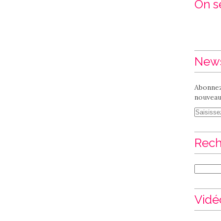
On se
News
Abonnez
nouveaux
Rech
Vidé