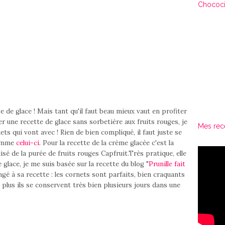
Chococi
e glace ! Mais tant qu'il faut beau mieux vaut en profiter
er une recette de glace sans sorbetière aux fruits rouges, je
Mes rec
ts qui vont avec ! Rien de bien compliqué, il faut juste se
comme
celui-ci
. Pour la recette de la crème glacée c'est la
lisé de la purée de fruits rouges Capfruit.Très pratique, elle
 glace, je me suis basée sur la recette du blog "
Prunille fait
ngé à sa recette : les cornets sont parfaits, bien craquants
 plus ils se conservent très bien plusieurs jours dans une