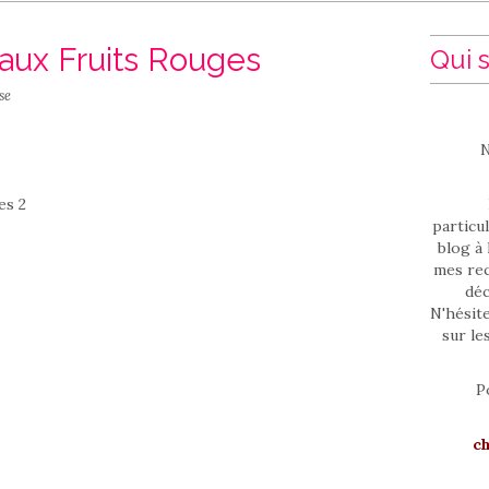
aux Fruits Rouges
Qui s
se
N
particul
blog à 
mes rec
déc
N'hésit
sur le
P
c