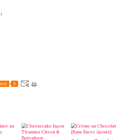
 !
post
0