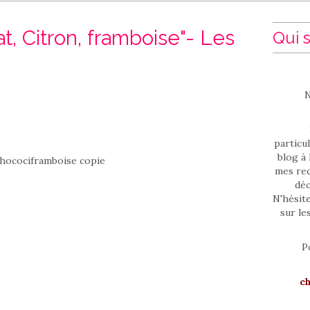
, Citron, framboise"- Les
Qui s
N
particul
blog à 
mes rec
déc
N'hésit
sur le
P
c