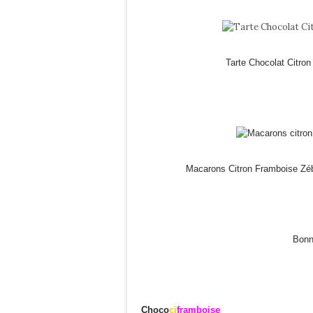
Tarte Chocolat Citro
Macarons Citron Framboise Zé
Bonn
Choco
ci
framboise