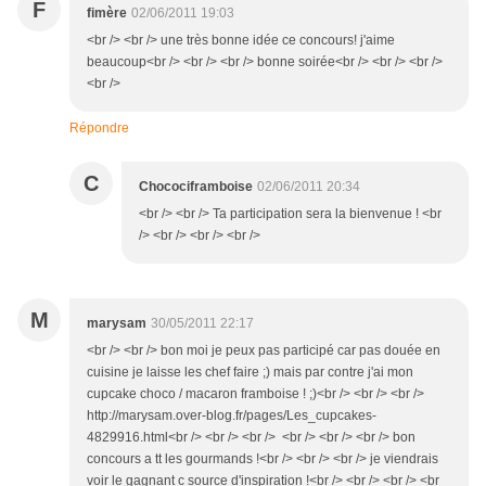
F
fimère
02/06/2011 19:03
<br /> <br /> une très bonne idée ce concours! j'aime
beaucoup<br /> <br /> <br /> bonne soirée<br /> <br /> <br />
<br />
Répondre
C
Chocociframboise
02/06/2011 20:34
<br /> <br /> Ta participation sera la bienvenue ! <br
/> <br /> <br /> <br />
M
marysam
30/05/2011 22:17
<br /> <br /> bon moi je peux pas participé car pas douée en
cuisine je laisse les chef faire ;) mais par contre j'ai mon
cupcake choco / macaron framboise ! ;)<br /> <br /> <br />
http://marysam.over-blog.fr/pages/Les_cupcakes-
4829916.html<br /> <br /> <br /> <br /> <br /> <br /> bon
concours a tt les gourmands !<br /> <br /> <br /> je viendrais
voir le gagnant c source d'inspiration !<br /> <br /> <br /> <br