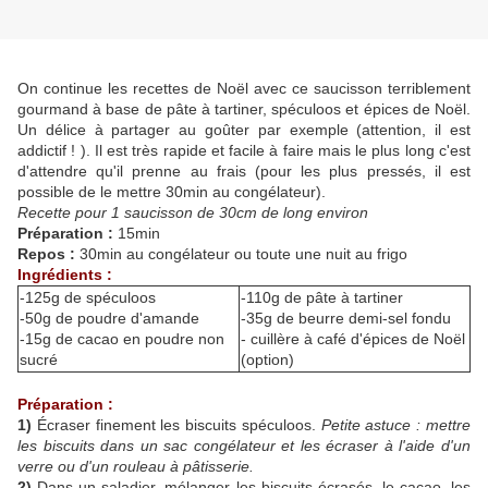
On continue les recettes de Noël avec ce saucisson terriblement
gourmand à base de pâte à tartiner, spéculoos et épices de Noël.
Un délice à partager au goûter par exemple (attention, il est
addictif ! ). Il est très rapide et facile à faire mais le plus long c'est
d'attendre qu'il prenne au frais (pour les plus pressés, il est
possible de le mettre 30min au congélateur).
Recette pour 1 saucisson de 30cm de long environ
Préparation :
15min
Repos :
30min au congélateur ou toute une nuit au frigo
Ingrédients :
-125g de spéculoos
-110g de pâte à tartiner
-50g de poudre d'amande
-35g de beurre demi-sel fondu
-15g de cacao en poudre non
- cuillère à café d'épices de Noël
sucré
(option)
Préparation :
1)
Écraser finement les biscuits spéculoos.
Petite astuce : mettre
les biscuits dans un sac congélateur et les écraser à l'aide d'un
verre ou d'un rouleau à pâtisserie.
2)
Dans un saladier, mélanger les biscuits écrasés, le cacao, les