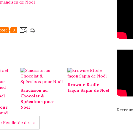
mandises de Noël
post
0
Brownie Etoile
Saucisson au
façon Sapin de Noël
oël
Chocolat &
Spéculoos pour
pour
Noël
Retrouv
haud
e Feuilletée de... »