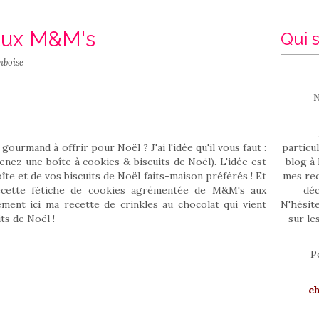
aux M&M's
Qui s
mboise
N
ourmand à offrir pour Noël ? J'ai l'idée qu'il vous faut :
particul
nez une boîte à cookies & biscuits de Noël). L'idée est
blog à 
îte et de vos biscuits de Noël faits-maison préférés ! Et
mes rec
ecette fétiche de cookies agrémentée de M&M's aux
déc
ment ici ma recette de crinkles au chocolat qui vient
N'hésit
its de Noël !
sur le
P
c