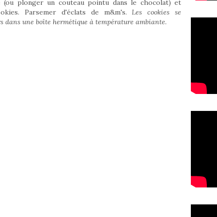
é (ou plonger un couteau pointu dans le chocolat) et
ookies. Parsemer d'éclats de m&m's.
Les cookies se
urs dans une boîte hermétique à température ambiante.