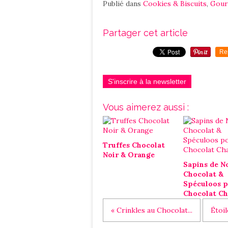
Publié dans
Cookies & Biscuits
,
Gour
Partager cet article
Re
S'inscrire à la newsletter
Vous aimerez aussi :
Truffes Chocolat
Noir & Orange
Sapins de N
Chocolat &
Spéculoos 
Chocolat C
« Crinkles au Chocolat...
Étoil