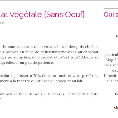
at Végétale {Sans Oeuf}
Qui s
ise
N
tre houmous maison ou si vous achetez des pois chiches
Vous pouvez en faire de délicieuses mousses au chocolat
particul
des pois chiches, du chocolat et... c'est tout ! Ah oui, si,
blog à 
grédient : un peu de patience...
mes rec
déc
hocolat à pâtisser à 70% de cacao mais si vous préférez,
N'hésit
cre à la recette ou utiliser du chocolat au lait !
sur le
n peu de fleur de sel sur le dessus : cette petite note
P
P
c