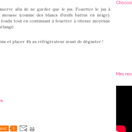
Chococi
onserve afin de ne garder que le jus. Fouetter le jus à
e mousse (comme des blancs d'œufs battus en neige).
t fondu tout en continuant à fouetter à vitesse moyenne
mélangé.
ns et placer 4h au réfrigérateur avant de déguster !
Mes rec
es
post
0