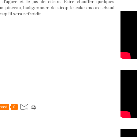
d'agave et le jus de citron. Faire chauffer quelques
'un pinceau, badigeonner de sirop le cake encore chaud
squ'il sera refroidit.
post
0