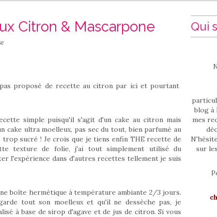
eux Citron & Mascarpone
Qui s
se
N
s pas proposé de recette au citron par ici et pourtant
particul
blog à 
cette simple puisqu'il s'agit d'un cake au citron mais
mes rec
un cake ultra moelleux, pas sec du tout, bien parfumé au
déc
 trop sucré ! Je crois que je tiens enfin THE recette de
N'hésit
te texture de folie, j'ai tout simplement utilisé du
sur le
ter l'expérience dans d'autres recettes tellement je suis
P
une boîte hermétique à température ambiante 2/3 jours.
c
l garde tout son moelleux et qu'il ne dessèche pas, je
alisé à base de sirop d'agave et de jus de citron. Si vous