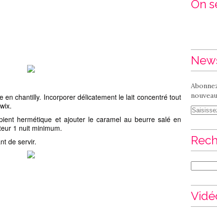
On se
News
Abonnez
nouveaux
 en chantilly. Incorporer délicatement le lait concentré tout
twix.
pient hermétique et ajouter le caramel au beurre salé en
teur 1 nuit minimum.
Rech
t de servir.
Vidé