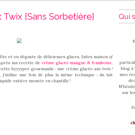
Twix {Sans Sorbetière}
Qui s
N
ofite et on déguste de délicieuses glaces, faites maison
of
particul
D Après ma recette de
crème glacée mangue & framboise
,
blog à 
ecette hyyyyper gourmande : une crème glacée aux twix !
mes rec
 j'utilise une fois de plus la même technique : du lait
déc
iquide entière montée en chantilly !
N'hésit
sur le
P
c