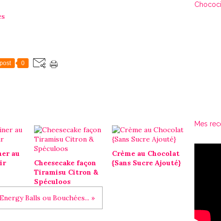
Chococi
es
post
0
Mes rec
ner au
Crème au Chocolat
ir
Cheesecake façon
{Sans Sucre Ajouté}
Tiramisu Citron &
Spéculoos
Energy Balls ou Bouchées... »