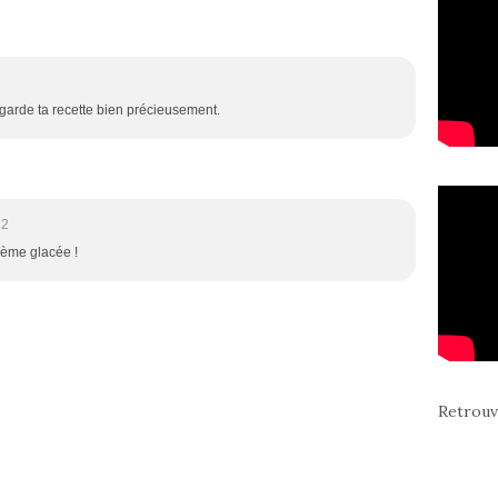
Je garde ta recette bien précieusement.
22
rème glacée !
Retrouv