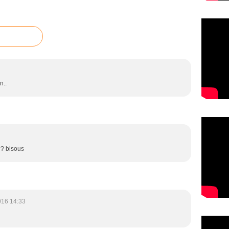
n..
?? bisous
016 14:33