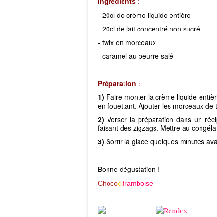
Ingrédients :
- 20cl de crème liquide entière
- 20cl de lait concentré non sucré
- twix en morceaux
- caramel au beurre salé
Préparation :
1)
Faire monter la crème liquide entière
en fouettant. Ajouter les morceaux de 
2)
Verser la préparation dans un réci
faisant des zigzags. Mettre au congéla
3)
Sortir la glace quelques minutes avan
Bonne dégustation !
Choco
ci
framboise