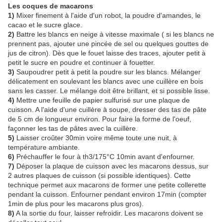
Les coques de macarons
1)
Mixer finement à l'aide d'un robot, la poudre d'amandes, le
cacao et le sucre glace.
2)
Battre les blancs en neige à vitesse maximale ( si les blancs ne
prennent pas, ajouter une pincée de sel ou quelques gouttes de
jus de citron). Dès que le fouet laisse des traces, ajouter petit à
petit le sucre en poudre et continuer à fouetter.
3)
Saupoudrer petit à petit la poudre sur les blancs. Mélanger
délicatement en soulevant les blancs avec une cuillère en bois
sans les casser. Le mélange doit être brillant, et si possible lisse.
4)
Mettre une feuille de papier sulfurisé sur une plaque de
cuisson. A l'aide d'une cuillère à soupe, dresser des tas de pâte
de 5 cm de longueur environ. Pour faire la forme de l'oeuf,
façonner les tas de pâtes avec la cuillère.
5)
Laisser croûter 30min voire même toute une nuit, à
température ambiante.
6)
Préchauffer le four à th3/175°C 10min avant d'enfourner.
7)
Déposer la plaque de cuisson avec les macarons dessus, sur
2 autres plaques de cuisson (si possible identiques). Cette
technique permet aux macarons de former une petite collerette
pendant la cuisson. Enfourner pendant environ 17min (compter
1min de plus pour les macarons plus gros).
8)
A la sortie du four, laisser refroidir. Les macarons doivent se