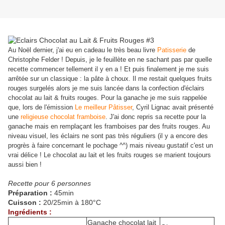
Au Noël dernier, j'ai eu en cadeau le très beau livre
Patisserie
de
Christophe Felder ! Depuis, je le feuillète en ne sachant pas par quelle
recette commencer tellement il y en a ! Et puis finalement je me suis
arrêtée sur un classique : la pâte à choux. Il me restait quelques fruits
rouges surgelés alors je me suis lancée dans la confection d'éclairs
chocolat au lait & fruits rouges. Pour la ganach
e je me suis rappelée
que, lors de l'émission
Le meilleur Pâtisser
, Cyril Lignac avait présenté
une
religieuse chocolat framboise
. J'ai donc repris sa recette pour la
ganache mais en remplaçant les framboises par des fruits rouges. Au
niveau visuel, les éclairs ne sont pas très réguliers (il y a encore des
progrès à faire concernant le pochage ^^) mais niveau gustatif c'est un
vrai délice ! Le chocolat au lait et les fruits rouges se marient toujours
aussi bien !
Recette pour 6 personnes
Préparation :
45min
Cuisson :
20/25min à 180°C
Ingrédients :
Ganache chocolat lait