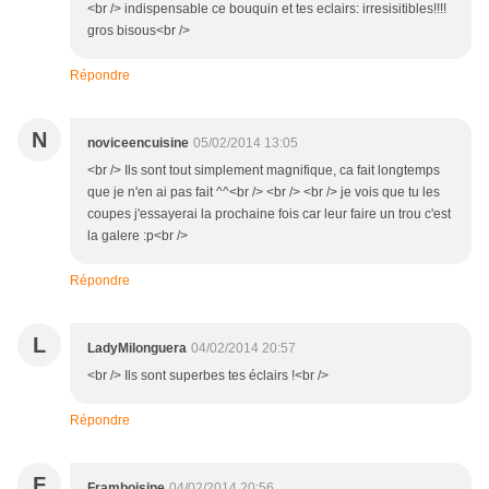
<br /> indispensable ce bouquin et tes eclairs: irresisitibles!!!!
gros bisous<br />
Répondre
N
noviceencuisine
05/02/2014 13:05
<br /> Ils sont tout simplement magnifique, ca fait longtemps
que je n'en ai pas fait ^^<br /> <br /> <br /> je vois que tu les
coupes j'essayerai la prochaine fois car leur faire un trou c'est
la galere :p<br />
Répondre
L
LadyMilonguera
04/02/2014 20:57
<br /> Ils sont superbes tes éclairs !<br />
Répondre
F
Framboisine
04/02/2014 20:56