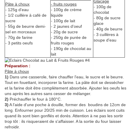
Glaçage
Pâte à choux
- fruits rouges
- 100g de
- 125g d'eau
- 100g de crème
chocolat
- 1/2 cuillère à café de
liquide
- 80g de sucre
sucre
- 100g de lait
glace
- 55g de beurre demi-
- 2 jaunes d'oeuf
- 40g de beurre
sel en morceaux
- 20g de sucre
- 3 cuillères à
- 70g de farine
- 250g de purée de
soupe d'eau
- 3 petits oeufs
fruits rouges
- 190g de chocolat au
lait
Préparation :
Pâte à choux
1)
Dans une casserole, faire chauffer l'eau, le sucre et le beurre.
Tout en fouettant, incorporer la farine. La pâte doit se dessécher
et la farine doit être complètement absorbée. Ajouter les oeufs les
uns après les autres sans cesser de mélanger.
2)
Préchauffer le four à 180°C.
3)
A l'aide d'une poche à douille, former des boudins de 12cm de
long. Enfourner pour 20/25 min de cuisson. Les éclairs sont cuits
quand ils sont bien gonflés et dorés. Attention à ne pas les sortir
trop tôt : ils risqueraient de s'affaisser. A la sortie du four laisser
refroidir.