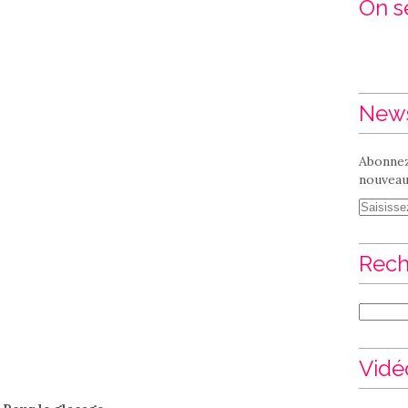
On se
News
Abonnez
nouveaux
Rech
Vidé