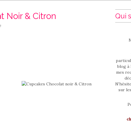
 Noir & Citron
Qui s
e
N
particul
blog à 
mes rec
déc
N'hésit
sur le
P
c