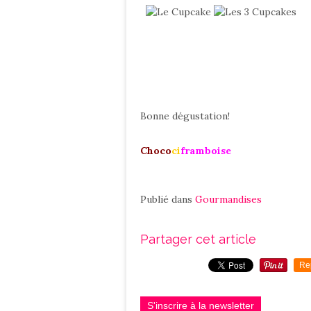
Bonne dégustation!
Choco
ci
framboise
Publié dans
Gourmandises
Partager cet article
Re
S'inscrire à la newsletter