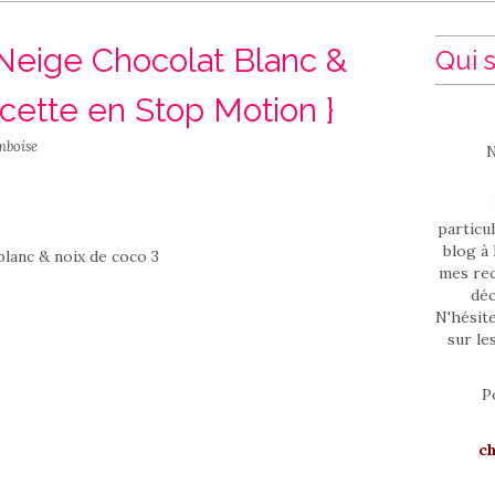
eige Chocolat Blanc &
Qui s
cette en Stop Motion }
mboise
N
particul
blog à 
mes rec
déc
N'hésit
sur le
P
c