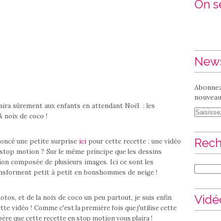
On se
News
Abonnez
nouveaux
a sûrement aux enfants en attendant Noël : les
& noix de coco !
Rech
noncé une petite surprise
ici
pour cette recette : une vidéo
 stop motion ? Sur le même principe que les dessins
ion composée de plusieurs images. Ici ce sont les
ransforment petit à petit en bonshommes de neige !
Vidé
tos, et de la noix de coco un peu partout, je suis enfin
tte vidéo !
Comme c'est la première fois que j'utilise cette
spère que cette recette en stop motion vous plaira !