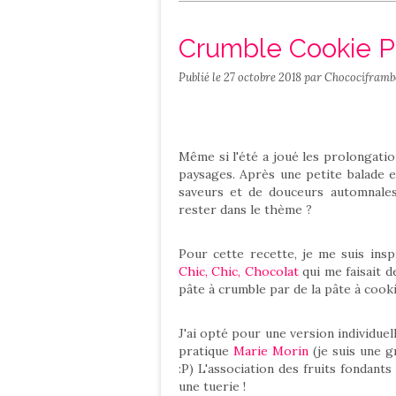
Salé
Contact
Crumble Cookie P
Publié le
27 octobre 2018
par Chocociframb
Même si l'été a joué les prolongatio
paysages. Après une petite balade e
saveurs et de douceurs automnales
rester dans le thème ?
Pour cette recette, je me suis ins
Chic, Chic, Chocolat
qui me faisait d
pâte à crumble par de la pâte à cooki
J'ai opté pour une version individuel
pratique
Marie Morin
(je suis une g
:P) L'association des fruits fondant
une tuerie !