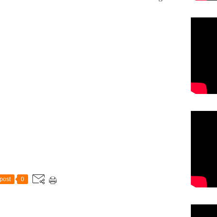
post
0