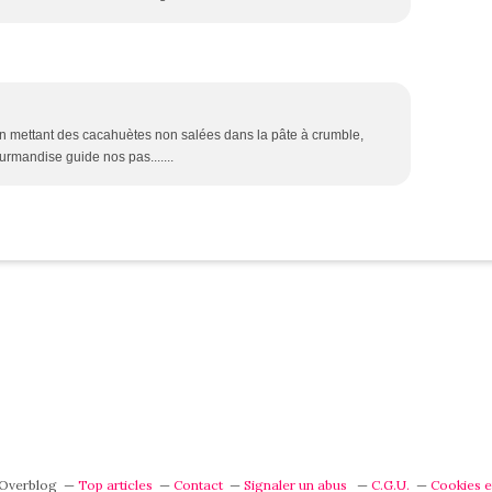
e en mettant des cacahuètes non salées dans la pâte à crumble,
urmandise guide nos pas.......
l Overblog
Top articles
Contact
Signaler un abus
C.G.U.
Cookies e