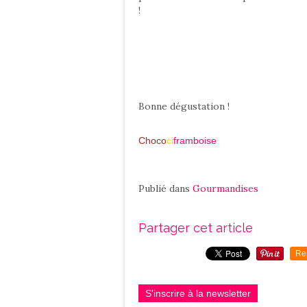
!
Bonne dégustation !
Choco
ci
framboise
Publié dans
Gourmandises
Partager cet article
Re
S'inscrire à la newsletter