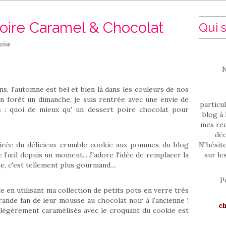
oire Caramel & Chocolat
Qui s
oise
N
ns, l'automne est bel et bien là dans les couleurs de nos
n forêt un dimanche, je suis rentrée avec une envie de
particul
 : quoi de mieux qu' un dessert poire chocolat pour
blog à 
mes rec
déc
pirée du délicieux crumble cookie aux pommes du blog
N'hésit
e l’œil depuis un moment... J'adore l'idée de remplacer la
sur le
e, c'est tellement plus gourmand....
P
le en utilisant ma collection de petits pots en verre très
rande fan de leur mousse au chocolat noir à l'ancienne !
c
s légèrement caramélisés avec le croquant du cookie est