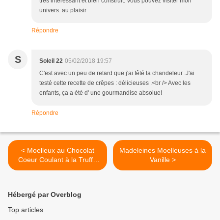
très intéressant et bien construit. Vous pouvez visiter mon
univers. au plaisir
Répondre
S
Soleil 22
05/02/2018 19:57
C'est avec un peu de retard que j'ai fêté la chandeleur .J'ai
testé cette recette de crêpes : délicieuses .<br /> Avec les
enfants, ça a été d' une gourmandise absolue!
Répondre
< Moelleux au Chocolat
Madeleines Moelleuses à la
Coeur Coulant à la Truffe
Vanille >
{Sans Gluten}
Hébergé par Overblog
Top articles