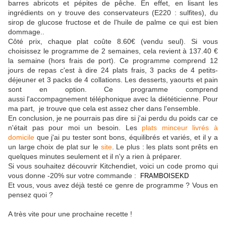
barres abricots et pépites de pêche. En effet, en lisant les
ingrédients on y trouve des conservateurs (E220 : sulfites), du
sirop de glucose fructose et de l'huile de palme ce qui est bien
dommage..
Côté prix, chaque plat coûte 8.60€ (vendu seul). Si vous
choisissez le programme de 2 semaines, cela revient à 137.40 €
la semaine (hors frais de port). Ce programme comprend 12
jours de repas c'est à dire 24 plats frais, 3 packs de 4 petits-
déjeuner et 3 packs de 4 collations. Les desserts, yaourts et pain
sont en option. Ce programme comprend
aussi l'accompagnement téléphonique avec la diététicienne. Pour
ma part, je trouve que cela est assez cher dans l'ensemble.
En conclusion, je ne pourrais pas dire si j'ai perdu du poids car ce
n'était pas pour moi un besoin. Les
plats minceur livrés à
domicile
que j'ai pu tester sont bons, équilibrés et variés, et il y a
un large choix de plat sur le
site
. Le plus : les plats sont prêts en
quelques minutes seulement et il n'y a rien à préparer.
Si vous souhaitez découvrir Kitchendiet, voici un code promo qui
vous donne -20% sur votre commande :
FRAMBOISEKD
Et vous, vous avez déjà testé ce genre de programme ? Vous en
pensez quoi ?
A très vite pour une prochaine recette !