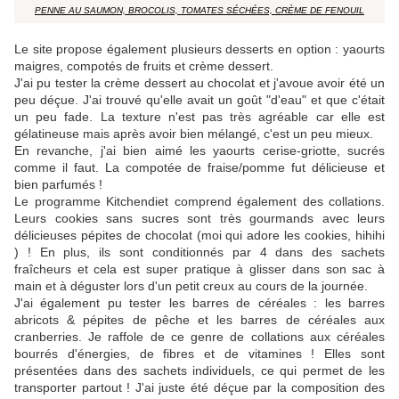
PENNE AU SAUMON, BROCOLIS, TOMATES SÉCHÉES, CRÈME DE FENOUIL
Le site propose également plusieurs desserts en option : yaourts
maigres, compotés de fruits et crème dessert.
J'ai pu tester la crème dessert au chocolat et j'avoue avoir été un
peu déçue. J'ai trouvé qu'elle avait un goût "d'eau" et que c'était
un peu fade. La texture n'est pas très agréable car elle est
gélatineuse mais après avoir bien mélangé, c'est un peu mieux.
En revanche, j'ai bien aimé les yaourts cerise-griotte, sucrés
comme il faut. La compotée de fraise/pomme fut délicieuse et
bien parfumés !
Le programme Kitchendiet comprend également des collations.
Leurs cookies sans sucres sont très gourmands avec leurs
délicieuses pépites de chocolat (moi qui adore les cookies, hihihi
) ! En plus, ils sont conditionnés par 4 dans des sachets
fraîcheurs et cela est super pratique à glisser dans son sac à
main et à déguster lors d'un petit creux au cours de la journée.
J'ai également pu tester les barres de céréales : les barres
abricots & pépites de pêche et les barres de céréales aux
cranberries. Je raffole de ce genre de collations aux céréales
bourrés d'énergies, de fibres et de vitamines ! Elles sont
présentées dans des sachets individuels, ce qui permet de les
transporter partout ! J'ai juste été déçue par la composition des