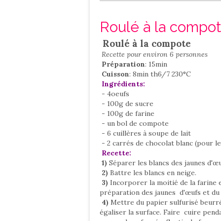
Salé
Contact
Roulé à la compo
Roulé à la compote
Recette pour environ 6 personnes
Préparation
: 15min
Cuisson
: 8min th6/7 230°C
Ingrédients:
- 4oeufs
- 100g de sucre
- 100g de farine
- un bol de compote
- 6 cuillères à soupe de lait
- 2 carrés de chocolat blanc (pour 
Recette:
1)
Séparer les blancs des jaunes d'œu
2)
Battre les blancs en neige.
3)
Incorporer la moitié de la farine e
préparation des jaunes d'œufs et du 
4)
Mettre du papier sulfurisé beurré
égaliser la surface. Faire cuire pend