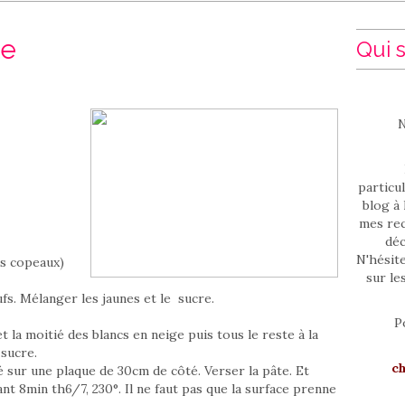
te
Qui s
N
particul
blog à 
mes rec
déc
N'hésit
les copeaux)
sur le
fs. Mélanger les jaunes et le sucre.
P
t la moitié des blancs en neige puis tous le reste à la
sucre.
c
 sur une plaque de 30cm de côté. Verser la pâte. Et
ant 8min th6/7, 230°. Il ne faut pas que la surface prenne