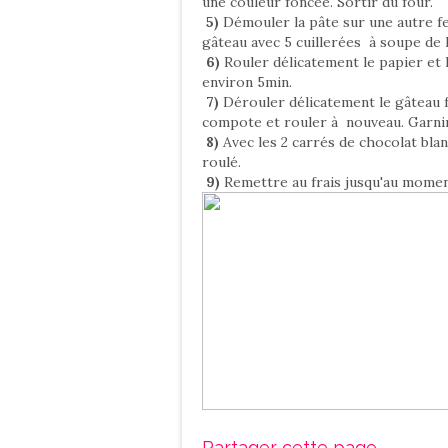
une couleur foncée. Sortir du four.
5)
Démouler la pâte sur une autre feu
gâteau avec 5 cuillerées à soupe de l
6)
Rouler délicatement le papier et 
environ 5min.
7)
Dérouler délicatement le gâteau fr
compote et rouler à nouveau. Garnir
8)
Avec les 2 carrés de chocolat blan
roulé.
9)
Remettre au frais jusqu'au moment
Partager cette page