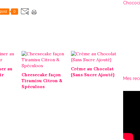
Chococi
post
0
ner au
Crème au Chocolat
ir
Cheesecake façon
{Sans Sucre Ajouté}
Mes rec
Tiramisu Citron &
Spéculoos